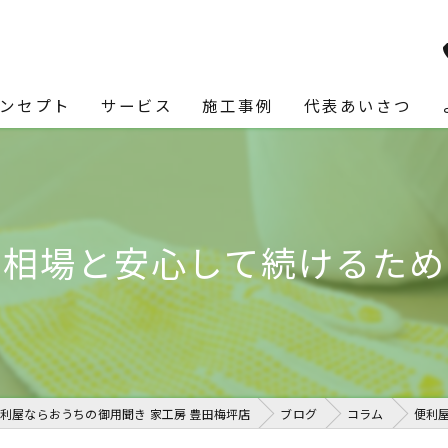
ンセプト
サービス
施工事例
代表あいさつ
金相場と安心して続けるため
利屋ならおうちの御用聞き 家工房 豊田梅坪店
ブログ
コラム
便利