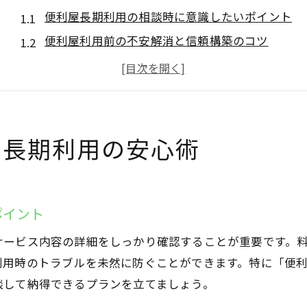
便利屋長期利用の相談時に意識したいポイント
便利屋利用前の不安解消と信頼構築のコツ
長期で便利屋を利用するメリットの実感法
便利屋へ依頼内容を具体的に伝える方法
便利屋利用の相談時に役立つ質問集
費用や注意点で差がつく便利屋継続活用法
屋長期利用の安心術
便利屋の長期利用費用を抑える交渉術
便利屋長期契約時の追加費用の見極め方
便利屋継続利用前に確認したい注意点
ポイント
便利屋長期利用のトラブルを避ける方法
サービス内容の詳細をしっかり確認することが重要です。
便利屋長期活用で得する料金プランの選び方
利用時のトラブルを未然に防ぐことができます。特に「便
暮らしの時短を叶える便利屋長期サポートの魅力
談して納得できるプランを立てましょう。
便利屋長期利用で家事負担を軽減する極意