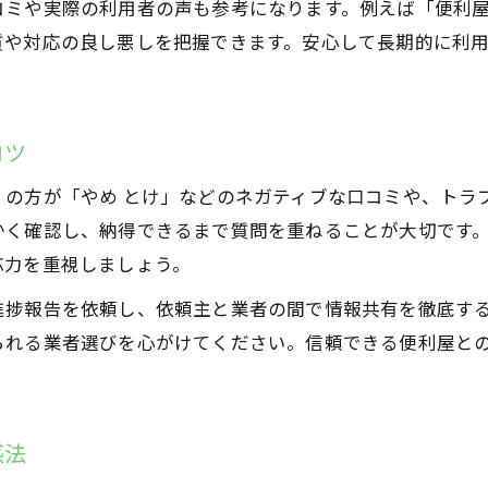
コミや実際の利用者の声も参考になります。例えば「便利屋
便利屋を活用した効率的な時間の使い方
質や対応の良し悪しを把握できます。安心して長期的に利
便利屋長期サポートで叶う暮らしの質向上
便利屋サービスで日常の時短を実現する方法
便利屋活用でゆとり時間を生み出す秘訣
コツ
信頼を築く便利屋長期利用の選び方ガイド
くの方が「やめ とけ」などのネガティブな口コミや、トラ
便利屋選びで重視したい信頼ポイント
かく確認し、納得できるまで質問を重ねることが大切です
便利屋長期利用前の口コミと評判の見方
応力を重視しましょう。
便利屋との信頼関係を長く築く秘訣
進捗報告を依頼し、依頼主と業者の間で情報共有を徹底す
便利屋長期利用でトラブルを防ぐ選び方
られる業者選びを心がけてください。信頼できる便利屋と
便利屋業者との円滑なコミュニケーション術
役立つ便利屋、長く使うなら知っておきたい費用相場
感法
便利屋長期利用の費用相場と比較ポイント