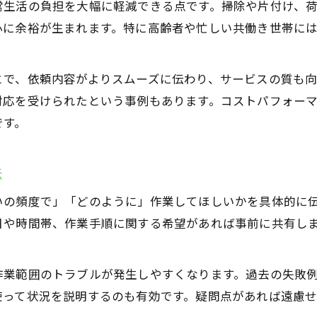
便利屋長期契約時の費用目安を分かりやすく解説
常生活の負担を大幅に軽減できる点です。掃除や片付け、
便利屋サービス内容ごとの料金相場を知ろう
心に余裕が生まれます。特に高齢者や忙しい共働き世帯に
便利屋長期利用でコスパを高める工夫とは
便利屋利用の料金内訳と追加費用の注意点
とで、依頼内容がよりスムーズに伝わり、サービスの質も
対応を受けられたという事例もあります。コストパフォー
便利屋を長期契約する際の押さえどころ
です。
便利屋長期契約時に確認すべき重要事項
便利屋との長期契約で得られる安心感
法
便利屋長期利用の継続条件と注意点
便利屋長期契約時のプラン比較ポイント
いの頻度で」「どのように」作業してほしいかを具体的に
日や時間帯、作業手順に関する希望があれば事前に共有し
便利屋長期利用で見落としがちな費用項目
作業範囲のトラブルが発生しやすくなります。過去の失敗
使って状況を説明するのも有効です。疑問点があれば遠慮