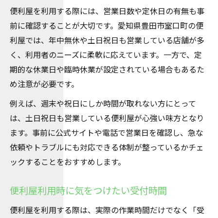
便利屋を利用する際には、営業日数や定休日の有無も事
便利屋の困りごと解決力が際立つ特徴
前に確認することが大切です。愛知県豊田市室口町の便
便利屋が幅広い作業に対応できる強み
利屋では、年中無休や土日祝日も営業している店舗が多
便利屋のスタッフ対応の丁寧さに注目
く、利用者のニーズに柔軟に応えています。一方で、定
便利屋の信頼性を見抜くポイントとは
期的な休業日や臨時休業が設定されている場合もあるた
便利屋サービスがもたらす安心感とは
め注意が必要です。
気になる営業時間比較で最適な便利屋発見
例えば、週末や祝日にしか時間が取れない方にとって
便利屋の営業時間帯を徹底比較する方法
は、土日祝日も営業している便利屋が心強い味方となり
便利屋の利用時間別で選ぶポイント紹介
ます。事前に公式サイトや電話で営業日を確認し、急な
便利屋の営業時間とサービス内容を比較
依頼やトラブルにも対応できる体制が整っているかチェ
便利屋の夜間・休日営業の有無をチェック
ックすることをおすすめします。
便利屋の利用可能時間で最適な選択を
便利屋利用時に気をつけたい受付時間
便利屋を利用する際は、実際の作業時間だけでなく「受