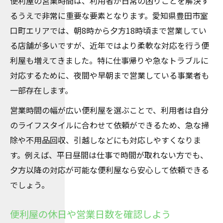
便利屋の営業時間は、利用者が日常の困りごとを解決す
るうえで非常に重要な要素となります。愛知県豊田市室
営業時間で選ぶ便利屋活用のコツを伝授
口町エリアでは、朝8時から夕方18時頃まで営業してい
便利屋の営業時間比較で賢く選ぶ方法
る店舗が多いですが、近年ではより柔軟な対応を行う便
便利屋の早朝や夜間対応を見極めるコツ
利屋も増えてきました。特に仕事帰りや急なトラブルに
便利屋に依頼する前の営業時間チェック
対応するために、夜間や早朝まで営業している事業者も
便利屋の営業時間から見る信頼性の特徴
一部存在します。
便利屋の予約方法と営業時間の関係性
営業時間の幅が広い便利屋を選ぶことで、利用者は自分
忙しい方にも安心な便利屋の柔軟対応とは
のライフスタイルに合わせて依頼ができるため、急な掃
便利屋が忙しい方へ提供する柔軟な対応
除や不用品回収、引越しなどにも対応しやすくなりま
便利屋の緊急対応が可能な理由を解説
す。例えば、平日昼間は仕事で時間が取れない方でも、
便利屋の当日依頼や即日対応の実態
夕方以降の対応が可能な便利屋なら安心して依頼できる
でしょう。
便利屋が夜間や休日にも相談できる安心感
便利屋の利用しやすい予約システムを紹介
便利屋の休日や営業日数を確認しよう
こんなとき頼れる便利屋の特徴や魅力を解説