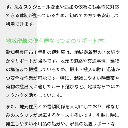
依頼前に便利屋のサービス内容をしっかり
す。急なスケジュール変更や追加の依頼にも柔軟に対応
確認
できる体制が整っているため、初めての方でも安心して
利用できます。
引っ越し運搬で安心できる便利屋選定の基
準
地域密着の便利屋ならではのサポート体制
便利屋を選ぶなら梱包や不用品対応も要チェッ
ク
愛知県豊田市川手町の便利屋は、地域密着型のきめ細や
便利屋の梱包サービスで荷物も安心して任
かなサポートが強みです。地元の道路や交通事情、建物
せる
の構造まで把握しているため、搬出・搬入の際に迅速か
つ安全な作業が可能です。特に、混雑しやすい時間帯や
不用品回収に強い便利屋の選び方と注意点
荷物の搬出入に適したルート選びなど、地域ならではの
引っ越し運搬と不用品処分を同時に依頼す
ノウハウを活かしています。
るメリット
また、地元住民との信頼関係を大切にしており、顔なじ
丁寧な梱包対応ができる便利屋の特徴
みのスタッフが対応するケースも多いです。引越し時に
便利屋利用で不用品もスムーズに片付ける
発生しやすい不用品の処分や、家具の設置サポートな
方法