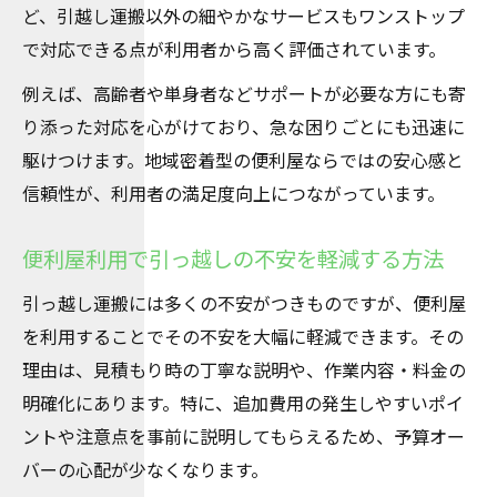
ど、引越し運搬以外の細やかなサービスもワンストップ
地域密着型便利屋が叶える満足度の高い引っ越
で対応できる点が利用者から高く評価されています。
し運搬
例えば、高齢者や単身者などサポートが必要な方にも寄
地域で選ばれる便利屋の引っ越し運搬サー
り添った対応を心がけており、急な困りごとにも迅速に
ビス
駆けつけます。地域密着型の便利屋ならではの安心感と
地元に詳しい便利屋ならではの細やかな配
信頼性が、利用者の満足度向上につながっています。
慮
豊田市川手町の便利屋利用者からの満足度
便利屋利用で引っ越しの不安を軽減する方法
の声
引っ越し運搬には多くの不安がつきものですが、便利屋
地域密着便利屋が実現する安心のサポート
を利用することでその不安を大幅に軽減できます。その
体制
理由は、見積もり時の丁寧な説明や、作業内容・料金の
便利屋ならではのきめ細やかな引っ越し対
明確化にあります。特に、追加費用の発生しやすいポイ
応
ントや注意点を事前に説明してもらえるため、予算オー
初めてでも安心な便利屋引っ越し運搬の流れを
バーの心配が少なくなります。
紹介