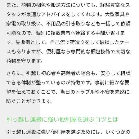
また、荷物の梱包や搬送方法についても、経験豊富なス
初めての方も安心の便利屋引っ越し準備ガ
タッフが最適なアドバイスをしてくれます。大型家具や
イド
家電の取り扱い、不用品の引き取りなども一括して依頼
便利屋に依頼する際の申し込みから作業完
可能なので、個別に複数業者へ連絡する手間が省けま
了まで
す。失敗例として、自己流で荷造りをして破損したケー
見積もりから作業当日までの便利屋の流れ
スもありますが、便利屋なら専門的な梱包技術で大切な
便利屋の引っ越し運搬サービスの全体像と
荷物を守ります。
は
さらに、引越し初心者や高齢者の場合も、安心して相談
初心者でも分かりやすい便利屋引っ越しの
できる体制が整っているのが特徴です。事前に細かな要
手順
望を伝えておくことで、当日のトラブルや不安を未然に
防ぐことができます。
引っ越し運搬に強い便利屋を選ぶコツとは
引っ越し運搬に強い便利屋を選ぶためには、いくつかの