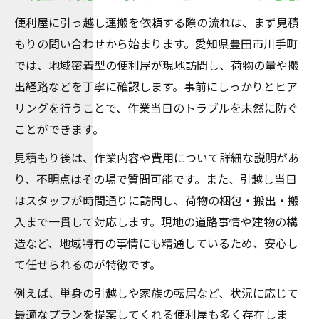
便利屋だからできる柔軟な引っ越し運搬サ
便利屋に引っ越し運搬を依頼する際の流れは、まず見積
ービス
もりの問い合わせから始まります。愛知県豊田市川手町
丁寧な対応で安心できる便利屋の魅力を解
では、地域密着型の便利屋が現地訪問し、荷物の量や搬
説
出経路などを丁寧に確認します。事前にしっかりとヒア
便利屋のきめ細かなサービス事例を紹介
リングを行うことで、作業当日のトラブルを未然に防ぐ
サービス品質を重視する方に便利屋がおす
ことができます。
すめな理由
見積もり後は、作業内容や費用について詳細な説明があ
豊田市で人気の便利屋引っ越し運搬の特長
り、不明点はその場で質問可能です。また、引越し当日
信頼できる便利屋へ引っ越しを依頼するコツ
はスタッフが時間通りに訪問し、荷物の梱包・搬出・搬
口コミと実績で便利屋の信頼度を見極める
入まで一貫して対応します。現地の道路事情や建物の構
方法
造など、地域特有の事情にも精通しているため、安心し
見積もり時に確認したい便利屋の対応力
て任せられるのが特徴です。
スタッフの対応が良い便利屋選びのポイン
例えば、単身の引越しや家族の転居など、状況に応じて
ト
最適なプランを提案してくれる便利屋も多く存在しま