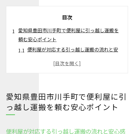
目次
愛知県豊田市川手町で便利屋に引っ越し運搬を
頼む安心ポイント
便利屋が対応する引っ越し運搬の流れと安
心感
地域密着の便利屋ならではのサポート体制
便利屋利用で引っ越しの不安を軽減する方
法
愛知県豊田市川手町で便利屋に引
引っ越し運搬に強い便利屋を選ぶコツとは
っ越し運搬を頼む安心ポイント
口コミで評判の便利屋サービス活用術
サービス重視なら便利屋引っ越し運搬の魅力と
は
便利屋が対応する引っ越し運搬の流れと安心感