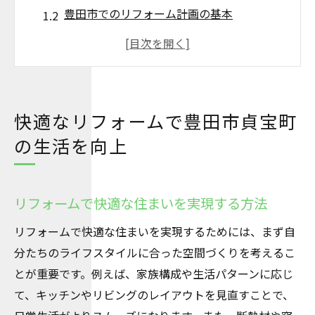
豊田市でのリフォーム計画の基本
貞宝町で快適リフォームを追求する
豊田市の暮らしを変えるリフォームの秘訣
リフォームで住環境を改善するステップ
豊田市での成功するリフォームのポイント
快適なリフォームで豊田市貞宝町
愛知県豊田市で理想のリフォームを実現する方
の生活を向上
法
理想のリフォームを叶える計画術
リフォームで快適な住まいを実現する方法
豊田市での効率的なリフォーム手順
リフォームで快適な暮らしを手に入れる
リフォームで快適な住まいを実現するためには、まず自
豊田市のリフォーム成功の鍵とは
分たちのライフスタイルに合った空間づくりを考えるこ
とが重要です。例えば、家族構成や生活パターンに応じ
理想的なリフォームのためのポイント
て、キッチンやリビングのレイアウトを見直すことで、
快適な住まいづくりのリフォーム術