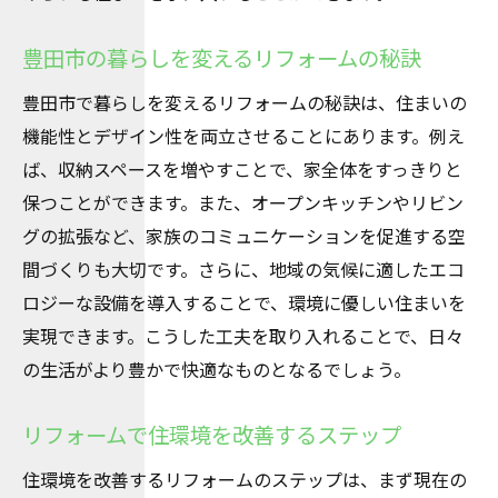
リフォームで快適生活を手に入れる
豊田市の暮らしを変えるリフォームの秘訣
愛知県豊田市で成功するリフォーム術
豊田市で暮らしを変えるリフォームの秘訣は、住まいの
成功するリフォームの秘訣と手法
機能性とデザイン性を両立させることにあります。例え
豊田市でのリフォーム事例の紹介
ば、収納スペースを増やすことで、家全体をすっきりと
リフォームで快適な住まいを実現
保つことができます。また、オープンキッチンやリビン
成功するリフォームの重要なポイント
グの拡張など、家族のコミュニケーションを促進する空
豊田市で理想の住まいを作る方法
間づくりも大切です。さらに、地域の気候に適したエコ
快適な住環境を実現するリフォーム術
ロジーな設備を導入することで、環境に優しい住まいを
実現できます。こうした工夫を取り入れることで、日々
快適なリフォームで豊田市の住環境を改善
の生活がより豊かで快適なものとなるでしょう。
住環境改善のためのリフォーム手法
豊田市のリフォームで暮らしを快適に
リフォームで住環境を改善するステップ
リフォームで理想の住まいを作るには
住環境を改善するリフォームのステップは、まず現在の
住環境を変えるリフォームのポイント