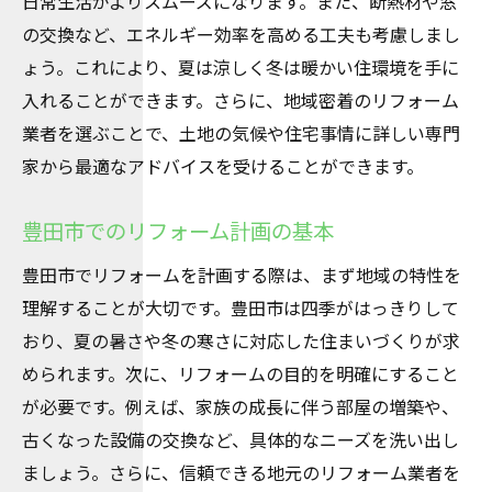
日常生活がよりスムーズになります。また、断熱材や窓
豊田市貞宝町の快適リフォームの秘訣
の交換など、エネルギー効率を高める工夫も考慮しまし
快適リフォームのための準備と計画
ょう。これにより、夏は涼しく冬は暖かい住環境を手に
貞宝町でのリフォームの成功事例
入れることができます。さらに、地域密着のリフォーム
リフォームで豊田市の生活を豊かに
業者を選ぶことで、土地の気候や住宅事情に詳しい専門
快適なリフォームを実現するエッセンス
家から最適なアドバイスを受けることができます。
豊田市のリフォームで叶える快適生活
豊田市でのリフォーム計画の基本
貞宝町におけるリフォームのポイント
快適な住まいを目指す豊田市のリフォーム案
豊田市でリフォームを計画する際は、まず地域の特性を
理解することが大切です。豊田市は四季がはっきりして
快適な住まいを実現するリフォームプラン
おり、夏の暑さや冬の寒さに対応した住まいづくりが求
豊田市でのリフォームのメリットとは
められます。次に、リフォームの目的を明確にすること
リフォームで暮らしを豊かにする方法
が必要です。例えば、家族の成長に伴う部屋の増築や、
豊田市のリフォーム成功の秘訣を紹介
古くなった設備の交換など、具体的なニーズを洗い出し
リフォームにより快適生活を手に入れる
ましょう。さらに、信頼できる地元のリフォーム業者を