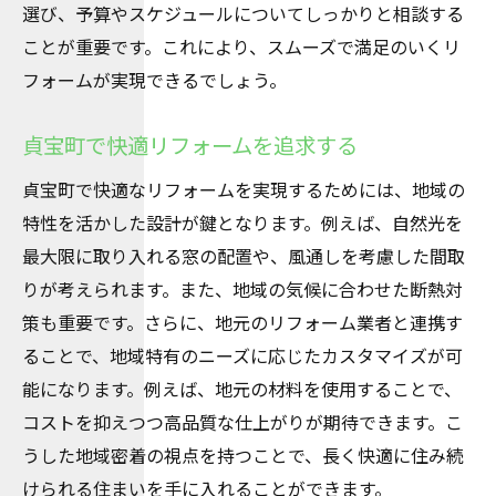
住まい改善のためのリフォーム提案
選び、予算やスケジュールについてしっかりと相談する
リフォームで豊田市貞宝町の暮らしを快適に
ことが重要です。これにより、スムーズで満足のいくリ
貞宝町のリフォームで暮らしを一新
フォームが実現できるでしょう。
理想の住まいを実現するリフォーム術
貞宝町で快適リフォームを追求する
リフォームで生活を快適にする秘訣
貞宝町で快適なリフォームを実現するためには、地域の
豊田市でのリフォーム成功事例の紹介
特性を活かした設計が鍵となります。例えば、自然光を
快適リフォームを実現するための手法
最大限に取り入れる窓の配置や、風通しを考慮した間取
豊田市で理想の住環境を作るリフォーム
りが考えられます。また、地域の気候に合わせた断熱対
豊田市貞宝町での快適リフォームポイント
策も重要です。さらに、地元のリフォーム業者と連携す
貞宝町で快適リフォームを叶える方法
ることで、地域特有のニーズに応じたカスタマイズが可
豊田市でのリフォーム成功のカギ
能になります。例えば、地元の材料を使用することで、
快適な住まいを作るリフォームのコツ
コストを抑えつつ高品質な仕上がりが期待できます。こ
うした地域密着の視点を持つことで、長く快適に住み続
貞宝町のリフォームで暮らしを向上
けられる住まいを手に入れることができます。
豊田市でのリフォーム計画と実践